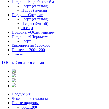
Поддоны Евро без клейма
I сорт (светлый)
II сорт (тёмный)
Поддоны Средние
I сорт (светлый)
II сорт (тёмный)
III сорт
Поддоны «Облегченные»
Поддоны «Широкие»
I сорт
Европаллеты 1200х800
Паллеты 1200х1200
Статьи
ГОСТы
Связаться с нами
Продукция
Деревянные поддоны
Новые поддоны
800х1200