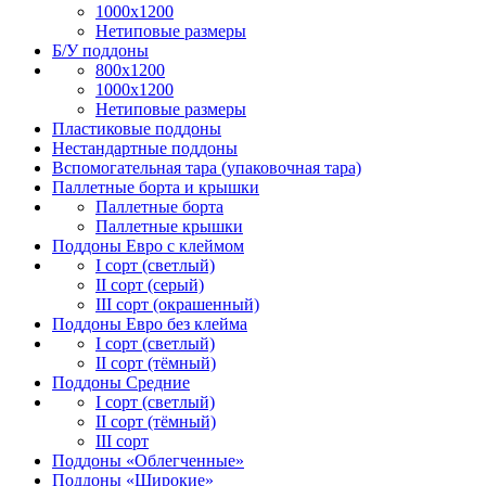
1000х1200
Нетиповые размеры
Б/У поддоны
800х1200
1000х1200
Нетиповые размеры
Пластиковые поддоны
Нестандартные поддоны
Вспомогательная тара (упаковочная тара)
Паллетные борта и крышки
Паллетные борта
Паллетные крышки
Поддоны Евро с клеймом
I сорт (светлый)
II сорт (серый)
III сорт (окрашенный)
Поддоны Евро без клейма
I сорт (светлый)
II сорт (тёмный)
Поддоны Средние
I сорт (светлый)
II сорт (тёмный)
III сорт
Поддоны «Облегченные»
Поддоны «Широкие»