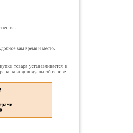
чества.
удобное вам время и место.
купке товара устанавливается в
орена на индивидуальной основе.
!
ерами
40